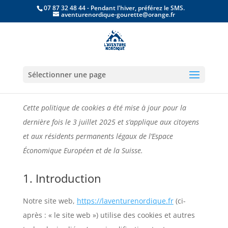
07 87 32 48 44 - Pendant l'hiver, préférez le SMS.
aventurenordique-gourette@orange.fr
Politique de cookies (UE)
Sélectionner une page
Cette politique de cookies a été mise à jour pour la
dernière fois le 3 juillet 2025 et s’applique aux citoyens
et aux résidents permanents légaux de l’Espace
Économique Européen et de la Suisse.
1. Introduction
Notre site web,
https://laventurenordique.fr
(ci-
après : « le site web ») utilise des cookies et autres