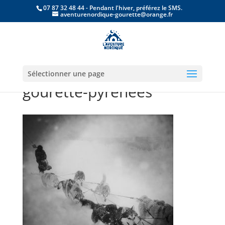
07 87 32 48 44 - Pendant l'hiver, préférez le SMS.
aventurenordique-gourette@orange.fr
chien-de-traineau-
Sélectionner une page
gourette-pyrenees