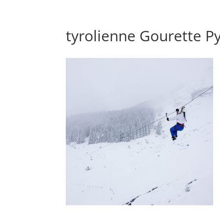
07 87 32 48 44 - Pendant l'hiver, préférez le SMS.
aventurenordiq
tyrolienne Gourette 
Accueil
Bain nordique & Sauna
Balade Raque