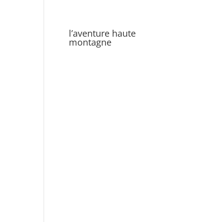
l’aventure haute
montagne
uit en tipi
Séminaire & team building
EVJF