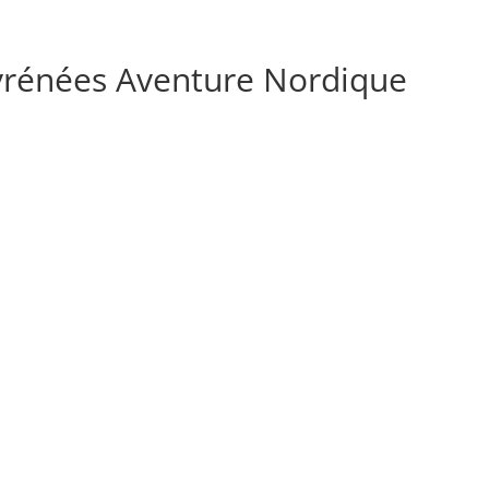
ue-gourette@orange.fr
Pyrénées Aventure Nordique
ttes
Grandes tyroliennes
Snake-Gliss
Nuit en igloo
N
Chèque Cad’Ossau
Contact